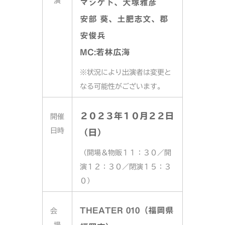
演
マシゲト、大塚雅彦
安部 葵、土肥志文、郡
安俊兵
MC:若林広海
※状況により出演者は変更と
なる可能性がございます。
２０２３年１０月２２日
開催
日時
（日）
（開場＆物販１１：３０／開
演１２：３０／閉演１５：３
０）
THEATER 010
（福岡県
会