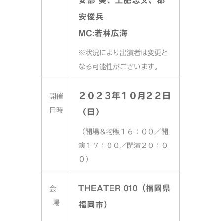
安部 葵、土肥志文、郡
安俊兵
MC:若林広海
※状況により出演者は変更と
なる可能性がございます。
２０２３年１０月２２日
開催
日時
（日）
（開場＆物販１６：００／開
演１７：００／閉演２０：０
０）
THEATER 010
（福岡県
会
場
福岡市）