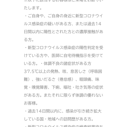
※以下に該当するお客様はご来場をお断りい
たします。
・ご自身や、ご自身の身近に新型コロナウイ
ルス感染症の疑いがある方、または過去14
日間以内に陽性とされた方との濃厚接触があ
る方。
・新型コロナウイルス感染症の陽性判定を受
けている方や、医師に自宅待機指示を受けて
いる方。・体調不良の諸症状がある方
37.5℃以上の発熱、咳、息苦しさ（呼吸困
難）、強いだるさ（倦怠感）、咽頭痛、味
覚・嗅覚障害、下痢、嘔吐・吐き気等の症状
がある方。またそれに限らず体調の優れない
お客様。
・過去14日間以内に、感染が引き続き拡大
している国・地域への訪問歴がある方。