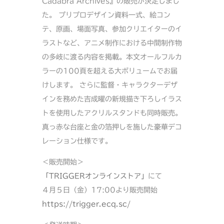
Cadabra Archives』の販売が決定しまし
た。 プリプロデザイン資料一式、絵コン
テ、原画、場面写真、参加クリエイターのイ
ラストなど、アニメ制作における中間制作物
の多岐に渡る内容を掲載。本文オールフルカ
ラーの100頁を超える大ボリュームでお届
けします。 さらに監督・キャラクターデザ
インを務めた吉成曜の新規描き下ろしイラス
トを使用したアクリルスタンドも同時販売。
真っ赤な台座と金の箔押しを施した豪華デコ
レーション仕様です。
＜販売開始＞
「TRIGGERオンラインストア」
にて
４月５日（金）17:00より販売開始
https://trigger.ecq.sc/